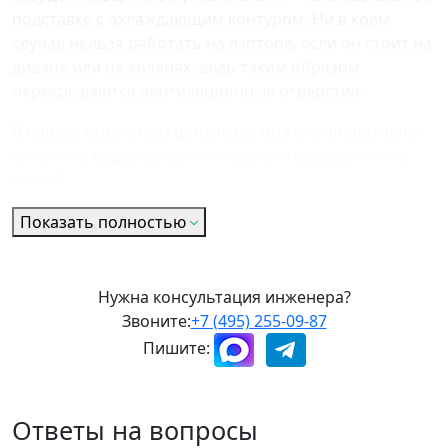
подставке с охлаждающим контуром. Ни в коем
случае нельзя работать на лэптопе, если он стоит на
диване или на коленях, ведь таким образом
перекрываются вентиляционные отверстия.
В нашем сервисном центре вы можете оперативно
заменить видеокарту или перепаять видеочип на
новый.
Показать полностью
Нужна консультация инженера?
Звоните:
+7 (495) 255-09-87
Пишите:
Ответы на вопросы