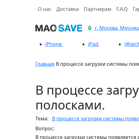
О нас
Доставка
Партнерам
F.A.Q
Га
г. Москва, Мясницк
iPhone
iPad
iWatc
Главная
В процессе загрузки системы поя
В процессе загр
полосками.
Тема:
В процессе загрузки системы появл
Вопрос:
В процессе загрузки системы появляется 