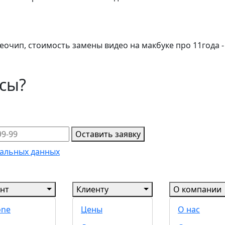
деочип, стоимость замены видео на макбуке про 11года -
осы?
Оставить заявку
альных данных
нт
Клиенту
О компании
one
Цены
О нас