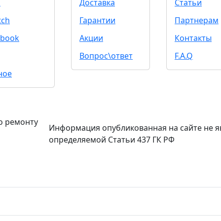
d
Доставка
Статьи
tch
Гарантии
Партнерам
book
Акции
Контакты
Вопрос\ответ
F.A.Q
ное
о ремонту
Информация опубликованная на сайте не я
определяемой Статьи 437 ГК РФ