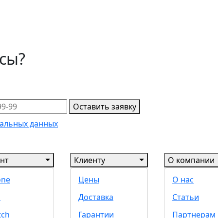
осы?
Оставить заявку
альных данных
нт
Клиенту
О компании
one
Цены
О нас
d
Доставка
Статьи
tch
Гарантии
Партнерам