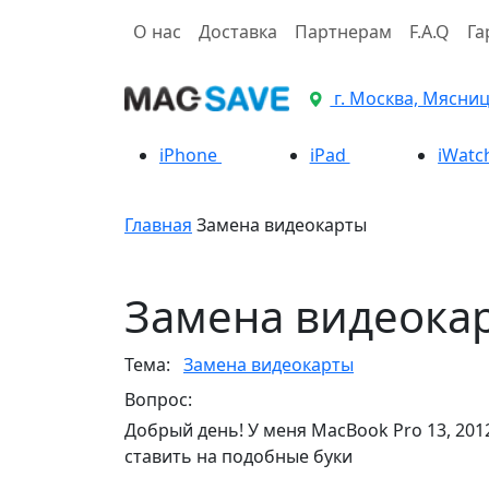
О нас
Доставка
Партнерам
F.A.Q
Га
г. Москва, Мясницк
iPhone
iPad
iWatc
Главная
Замена видеокарты
Замена видеока
Тема:
Замена видеокарты
Вопрос:
Добрый день! У меня MacBook Pro 13, 2012г
ставить на подобные буки