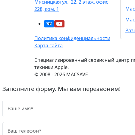
Мясницкая ул., 22, 2 этаж, офис
Mac
228, ком. 1
Mac
Раз
Политика конфиденциальности
Карта сайта
Специализированный сервисный центр п
техники Apple.
© 2008 - 2026 MACSAVE
Заполните форму. Мы вам перезвоним!