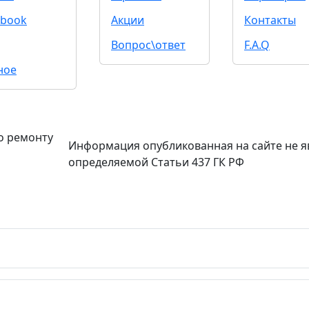
book
Акции
Контакты
Вопрос\ответ
F.A.Q
ное
о ремонту
Информация опубликованная на сайте не я
определяемой Статьи 437 ГК РФ