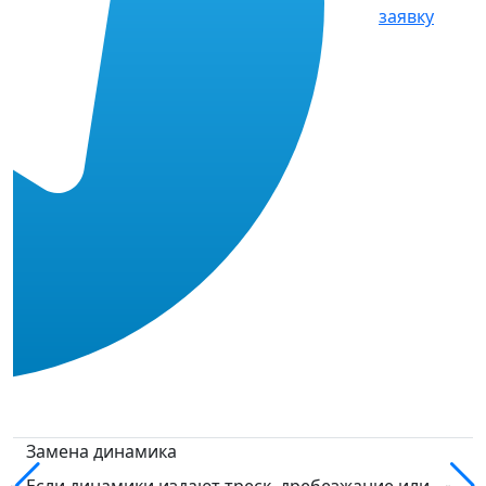
заявку
Замена динамика
Если динамики издают треск, дребезжание или