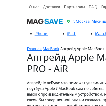
О нас
Доставка
Партнерам
F.A.Q
Га
г. Москва, Мясницк
iPhone
iPad
iWatc
Главная
MacBook
Апгрейд Apple MacBook
Апгрейд Apple M
PRO - AiR
Апгрейд МакБука: что поможет увеличит
ноутбука Apple ? MacBook сам по себе явл
высокопроизводительным устройством, н
какой бы совершенной она ни казалась пр
уже через год после приобретения владе