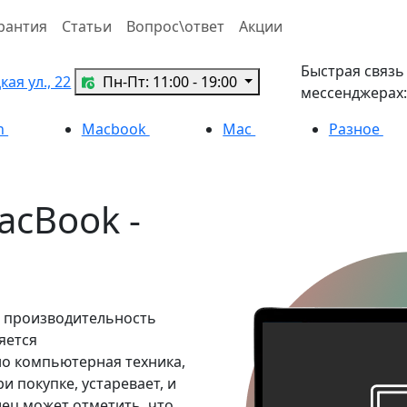
рантия
Статьи
Вопрос\ответ
Акции
Быстрая связь
ая ул., 22
Пн-Пт: 11:00 - 19:00
мессенджерах:
h
Macbook
Mac
Разное
acBook -
ь производительность
яется
о компьютерная техника,
и покупке, устаревает, и
лец может отметить, что