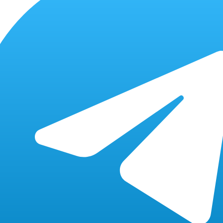
ых ( JOB )
от 2500 P