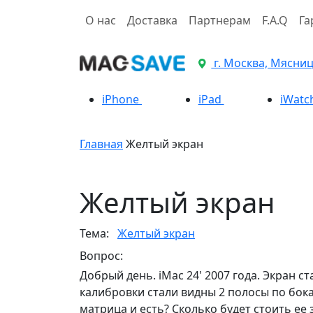
О нас
Доставка
Партнерам
F.A.Q
Га
г. Москва, Мясницк
iPhone
iPad
iWatc
Главная
Желтый экран
Желтый экран
Тема:
Желтый экран
Вопрос:
Добрый день. iMac 24' 2007 года. Экран с
калибровки стали видны 2 полосы по бока
матрица и есть? Сколько будет стоить ее