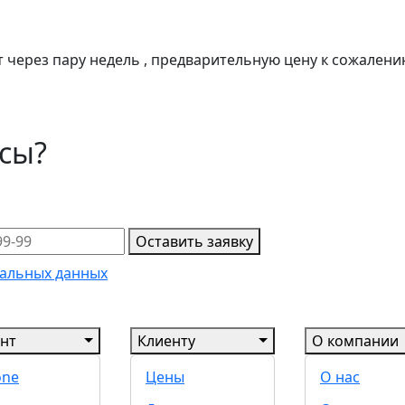
 через пару недель , предварительную цену к сожалению
осы?
Оставить заявку
альных данных
нт
Клиенту
О компании
one
Цены
О нас