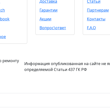
d
Доставка
Статьи
tch
Гарантии
Партнерам
book
Акции
Контакты
Вопрос\ответ
F.A.Q
ное
о ремонту
Информация опубликованная на сайте не я
определяемой Статьи 437 ГК РФ