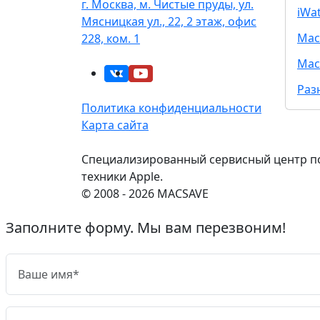
г. Москва, м. Чистые пруды, ул.
iWa
Мясницкая ул., 22, 2 этаж, офис
Mac
228, ком. 1
Mac
Раз
Политика конфиденциальности
Карта сайта
Специализированный сервисный центр п
техники Apple.
© 2008 - 2026 MACSAVE
Заполните форму. Мы вам перезвоним!