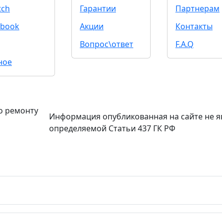
tch
Гарантии
Партнерам
book
Акции
Контакты
Вопрос\ответ
F.A.Q
ное
о ремонту
Информация опубликованная на сайте не я
определяемой Статьи 437 ГК РФ