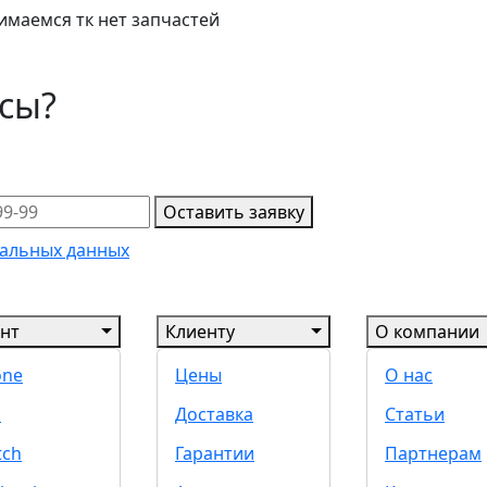
имаемся тк нет запчастей
осы?
Оставить заявку
альных данных
нт
Клиенту
О компании
one
Цены
О нас
d
Доставка
Статьи
tch
Гарантии
Партнерам