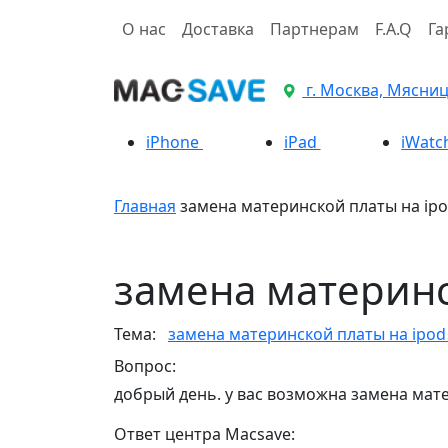
О нас
Доставка
Партнерам
F.A.Q
Га
г. Москва, Мясницк
iPhone
iPad
iWatc
Главная
замена материнской платы на ipo
замена материнс
Тема:
замена материнской платы на ipod 
Вопрос:
добрый день. у вас возможна замена мат
Ответ центра Macsave: