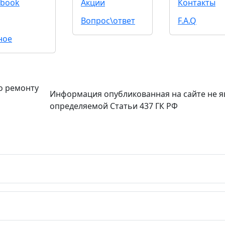
book
Акции
Контакты
Вопрос\ответ
F.A.Q
ное
о ремонту
Информация опубликованная на сайте не я
определяемой Статьи 437 ГК РФ