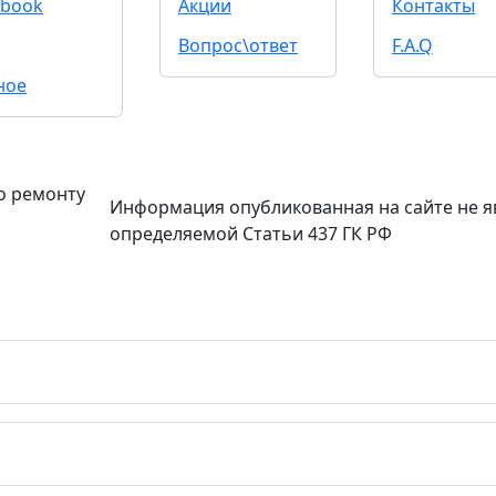
book
Акции
Контакты
Вопрос\ответ
F.A.Q
ное
о ремонту
Информация опубликованная на сайте не я
определяемой Статьи 437 ГК РФ