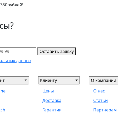
 350рублей!
осы?
Оставить заявку
альных данных
нт
Клиенту
О компании
one
Цены
О нас
d
Доставка
Статьи
tch
Гарантии
Партнерам