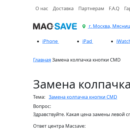
О нас
Доставка
Партнерам
F.A.Q
Га
г. Москва, Мясницк
iPhone
iPad
iWatc
Главная
Замена колпачка кнопки CMD
Замена колпачк
Тема:
Замена колпачка кнопки CMD
Вопрос:
Здравствуйте. Какая цена замены левой c
Ответ центра Macsave: