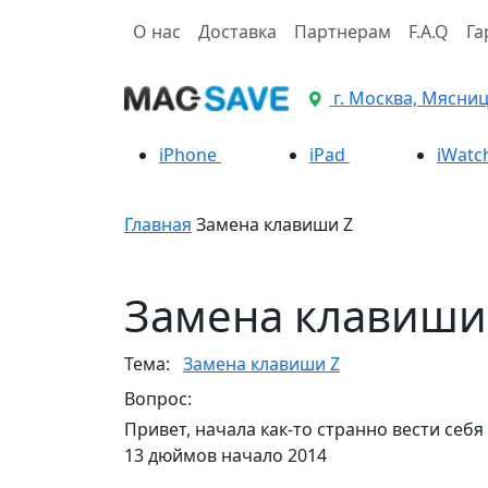
О нас
Доставка
Партнерам
F.A.Q
Га
г. Москва, Мясницк
iPhone
iPad
iWatc
Главная
Замена клавиши Z
Замена клавиши
Тема:
Замена клавиши Z
Вопрос:
Привет, начала как-то странно вести себя
13 дюймов начало 2014