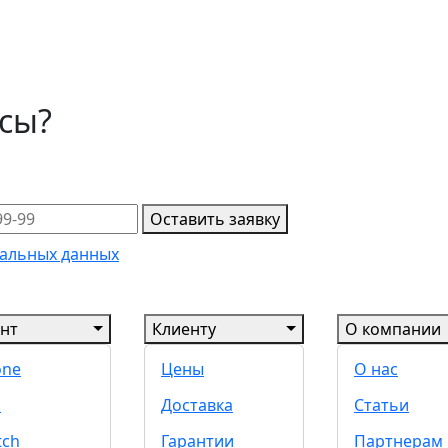
осы?
Оставить заявку
альных данных
нт
Клиенту
О компании
one
Цены
О нас
d
Доставка
Статьи
tch
Гарантии
Партнерам