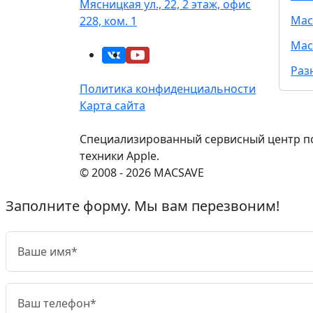
Мясницкая ул., 22, 2 этаж, офис
Mac
228, ком. 1
Mac
Раз
Политика конфиденциальности
Карта сайта
Специализированный сервисный центр п
техники Apple.
© 2008 - 2026 MACSAVE
Заполните форму. Мы вам перезвоним!