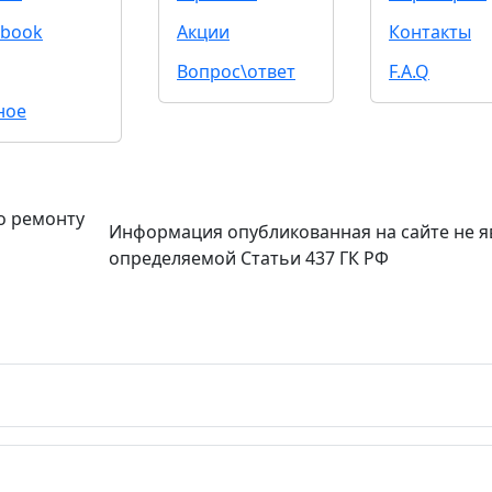
book
Акции
Контакты
Вопрос\ответ
F.A.Q
ное
о ремонту
Информация опубликованная на сайте не я
определяемой Статьи 437 ГК РФ