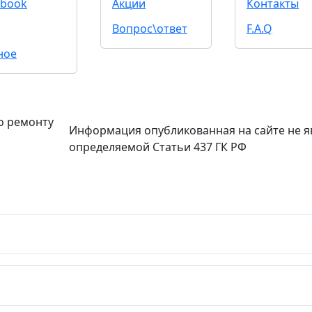
book
Акции
Контакты
Вопрос\ответ
F.A.Q
ное
о ремонту
Информация опубликованная на сайте не я
определяемой Статьи 437 ГК РФ