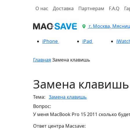
О нас
Доставка
Партнерам
F.A.Q
Га
г. Москва, Мясницк
iPhone
iPad
iWatc
Главная
Замена клавишь
Замена клавишь
Тема:
Замена клавишь
Вопрос:
У меня MacBook Pro 15 2011 сколько буде
Ответ центра Macsave: