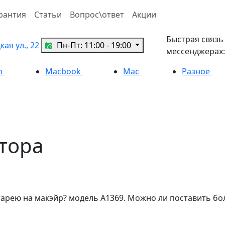
рантия
Статьи
Вопрос\ответ
Акции
Быстрая связь
ая ул., 22
Пн-Пт: 11:00 - 19:00
мессенджерах:
h
Macbook
Mac
Разное
тора
тарею на макэйр? модель А1369. Можно ли поставить бо