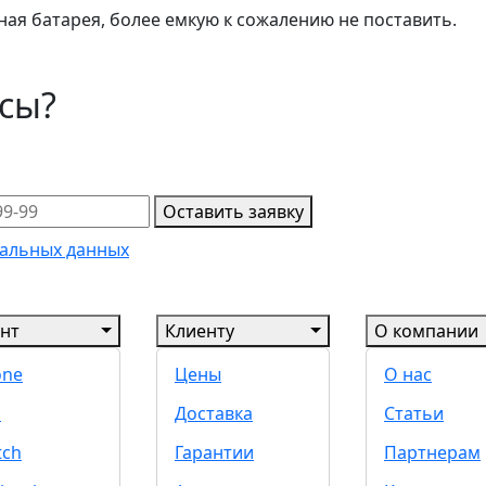
ная батарея, более емкую к сожалению не поставить.
осы?
Оставить заявку
альных данных
нт
Клиенту
О компании
one
Цены
О нас
d
Доставка
Статьи
tch
Гарантии
Партнерам