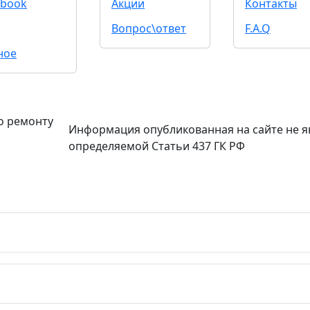
book
Акции
Контакты
Вопрос\ответ
F.A.Q
ное
о ремонту
Информация опубликованная на сайте не я
определяемой Статьи 437 ГК РФ