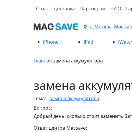
О нас
Доставка
Партнерам
F.A.Q
Га
г. Москва, Мясницк
iPhone
iPad
iWatc
Главная
замена аккумулятора
замена аккумуля
Тема:
замена аккумулятора
Вопрос:
Добрый день, сколько стоит заменить ба
Ответ центра Macsave: