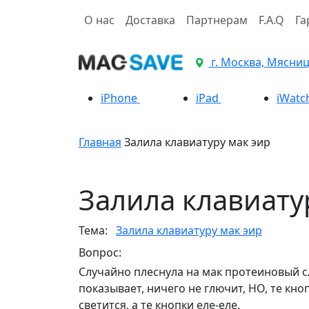
О нас
Доставка
Партнерам
F.A.Q
Га
г. Москва, Мясницк
iPhone
iPad
iWatc
Главная
Залила клавиатуру мак эир
Залила клавиату
Тема:
Залила клавиатуру мак эир
Вопрос:
Случайно плеснула на мак протеиновый сл
показывает, ничего не глючит, НО, те кно
светится, а те кнопки еле-еле.