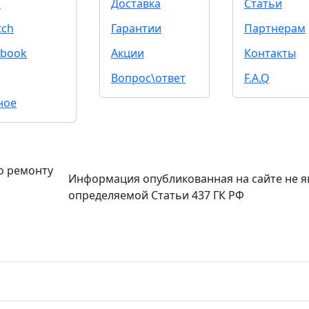
d
Доставка
Статьи
tch
Гарантии
Партнерам
book
Акции
Контакты
Вопрос\ответ
F.A.Q
ное
о ремонту
Информация опубликованная на сайте не я
определяемой Статьи 437 ГК РФ