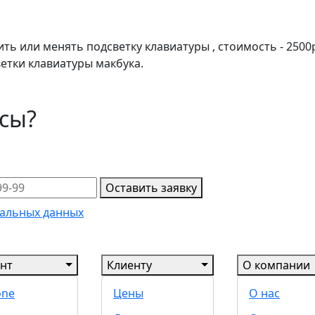
ь или менять подсветку клавиатуры , стоимость - 2500р 
етки клавиатуры макбука.
осы?
Оставить заявку
альных данных
нт
Клиенту
О компании
one
Цены
О нас