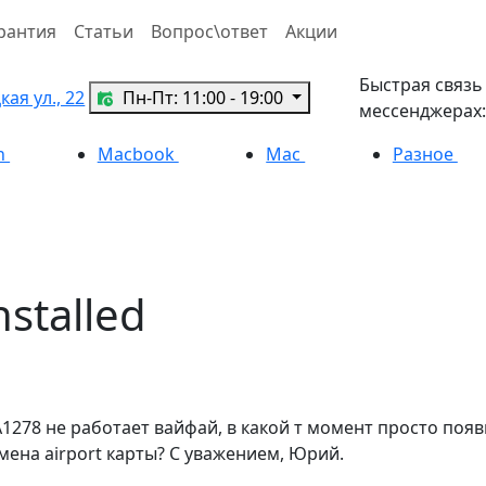
рантия
Статьи
Вопрос\ответ
Акции
Быстрая связь
ая ул., 22
Пн-Пт: 11:00 - 19:00
мессенджерах:
h
Macbook
Mac
Разное
nstalled
278 не работает вайфай, в какой т момент просто появила
мена airport карты? С уважением, Юрий.