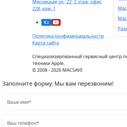
Мясницкая ул., 22, 2 этаж, офис
Mac
228, ком. 1
Mac
Раз
Политика конфиденциальности
Карта сайта
Специализированный сервисный центр п
техники Apple.
© 2008 - 2026 MACSAVE
Заполните форму. Мы вам перезвоним!