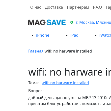
О нас
Доставка
Партнерам
F.A.Q
Га
г. Москва, Мясницк
iPhone
iPad
iWatc
Главная
wifi: no harware installed
wifi: no harware i
Тема:
wifi: no harware installed
Вопрос:
добрый день, давно уже на МВР 13 2010г А1
при этом блютус работает, поможет ли за