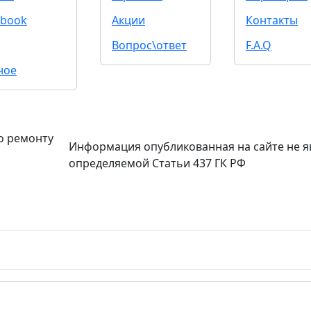
book
Акции
Контакты
Вопрос\ответ
F.A.Q
ное
о ремонту
Информация опубликованная на сайте не я
определяемой Статьи 437 ГК РФ