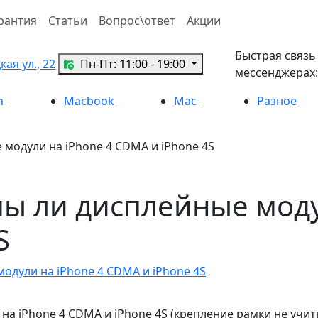
рантия
Статьи
Вопрос\ответ
Акции
Быстрая связь
ая ул., 22
Пн-Пт: 11:00 - 19:00
мессенджерах:
h
Macbook
Mac
Разное
модули на iPhone 4 CDMA и iPhone 4S
ы ли дисплейные модул
S
одули на iPhone 4 CDMA и iPhone 4S
а iPhone 4 CDMA и iPhone 4S (крепление рамки не учит