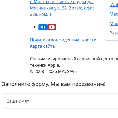
г. Москва, м. Чистые пруды, ул.
iWa
Мясницкая ул., 22, 2 этаж, офис
Mac
228, ком. 1
Mac
Раз
Политика конфиденциальности
Карта сайта
Специализированный сервисный центр п
техники Apple.
© 2008 - 2026 MACSAVE
Заполните форму. Мы вам перезвоним!