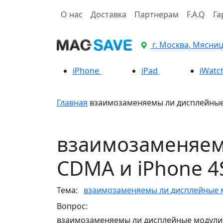
О нас
Доставка
Партнерам
F.A.Q
Га
г. Москва, Мясницк
iPhone
iPad
iWatc
Главная
взаимозаменяемы ли дисплейные 
взаимозаменяем
CDMA и iPhone 4
Тема:
взаимозаменяемы ли дисплейные м
Вопрос:
взаимозаменяемы ли дисплейные модули н