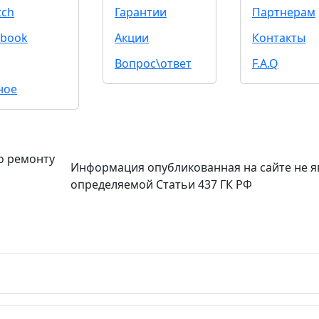
tch
Гарантии
Партнерам
book
Акции
Контакты
Вопрос\ответ
F.A.Q
ное
о ремонту
Информация опубликованная на сайте не я
определяемой Статьи 437 ГК РФ