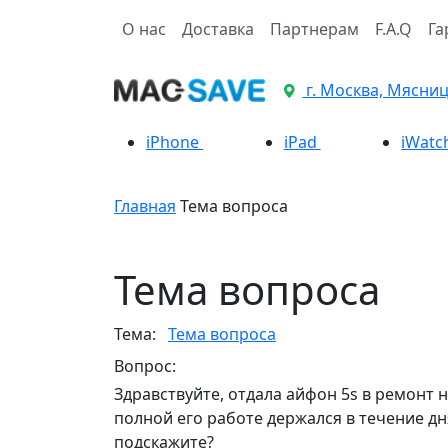
О нас
Доставка
Партнерам
F.A.Q
Га
г. Москва, Мясницк
iPhone
iPad
iWatc
Главная
Тема вопроса
Тема вопроса
Тема:
Тема вопроса
Вопрос:
Здравствуйте, отдала айфон 5s в ремонт 
полной его работе держался в течение дня
подскажите?