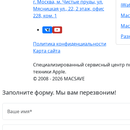
г. Москва, м. Чистые пруды, ул.
iWa
Мясницкая ул., 22, 2 этаж, офис
Mac
228, ком. 1
Mac
Раз
Политика конфиденциальности
Карта сайта
Специализированный сервисный центр п
техники Apple.
© 2008 - 2026 MACSAVE
Заполните форму. Мы вам перезвоним!