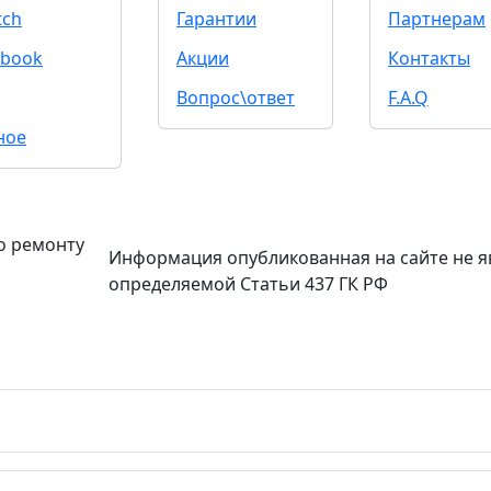
tch
Гарантии
Партнерам
book
Акции
Контакты
Вопрос\ответ
F.A.Q
ное
о ремонту
Информация опубликованная на сайте не я
определяемой Статьи 437 ГК РФ