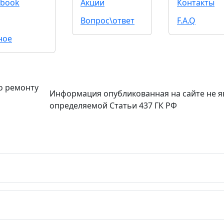
book
Акции
Контакты
Вопрос\ответ
F.A.Q
ное
о ремонту
Информация опубликованная на сайте не я
определяемой Статьи 437 ГК РФ