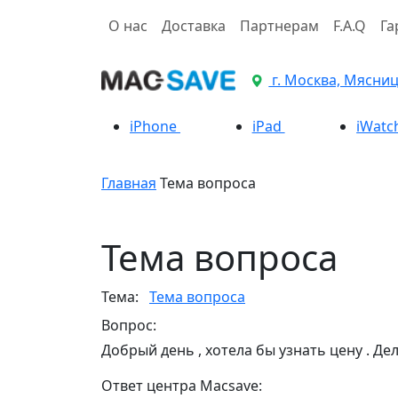
О нас
Доставка
Партнерам
F.A.Q
Га
г. Москва, Мясницк
iPhone
iPad
iWatc
Главная
Тема вопроса
Тема вопроса
Тема:
Тема вопроса
Вопрос:
Добрый день , хотела бы узнать цену . Дел
Ответ центра Macsave: