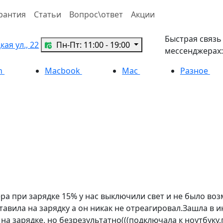
рантия
Статьи
Вопрос\ответ
Акции
Быстрая связь
ая ул., 22
Пн-Пт: 11:00 - 19:00
мессенджерах:
h
Macbook
Mac
Разное
ра при зарядке 15% у нас выключили свет и не было во
авила на зарядку а он никак не отреагировал.Зашла в и
 на зарядке, но безрезультатно(((подключала к ноутбук