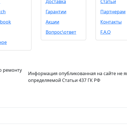
d
Доставка
Статьи
tch
Гарантии
Партнерам
book
Акции
Контакты
Вопрос\ответ
F.A.Q
ное
о ремонту
Информация опубликованная на сайте не я
определяемой Статьи 437 ГК РФ