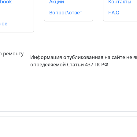
book
Акции
Контакты
Вопрос\ответ
F.A.Q
ное
о ремонту
Информация опубликованная на сайте не я
определяемой Статьи 437 ГК РФ