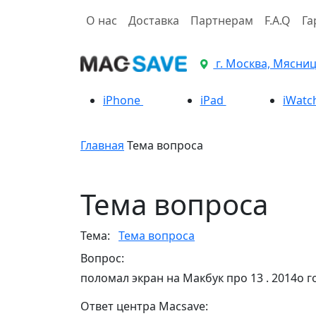
О нас
Доставка
Партнерам
F.A.Q
Га
г. Москва, Мясницк
iPhone
iPad
iWatc
Главная
Тема вопроса
Тема вопроса
Тема:
Тема вопроса
Вопрос:
поломал экран на Макбук про 13 . 2014о г
Ответ центра Macsave: