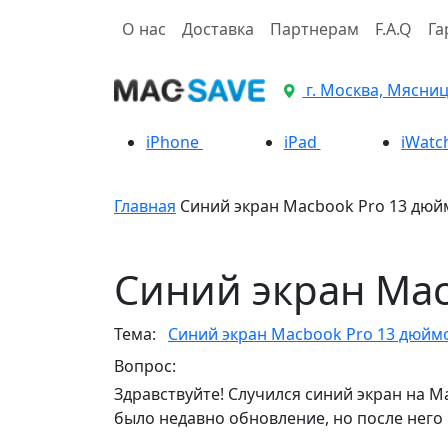
О нас
Доставка
Партнерам
F.A.Q
Га
г. Москва, Мясницк
iPhone
iPad
iWatc
Главная
Синий экран Macbook Pro 13 дюй
Синий экран Mac
Тема:
Синий экран Macbook Pro 13 дюймо
Вопрос:
Здравствуйте! Случился синий экран на M
было недавно обновление, но после него