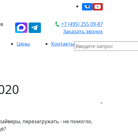
 в
+7 (495) 255 09-87
Заказать звонок
Цены
Контакты
020
~
райверы, перезагружать - не помогло,
щё?