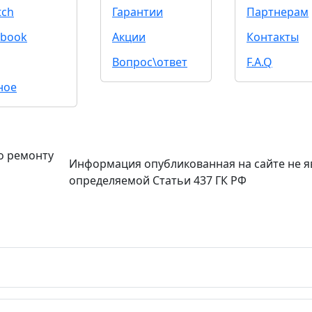
tch
Гарантии
Партнерам
book
Акции
Контакты
Вопрос\ответ
F.A.Q
ное
о ремонту
Информация опубликованная на сайте не я
определяемой Статьи 437 ГК РФ