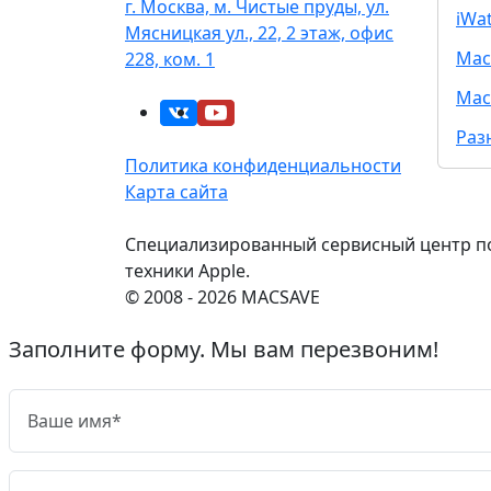
г. Москва, м. Чистые пруды, ул.
iWa
Мясницкая ул., 22, 2 этаж, офис
Mac
228, ком. 1
Mac
Раз
Политика конфиденциальности
Карта сайта
Специализированный сервисный центр п
техники Apple.
© 2008 - 2026 MACSAVE
Заполните форму. Мы вам перезвоним!