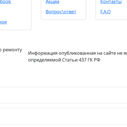
book
Акции
Контакты
Вопрос\ответ
F.A.Q
ное
о ремонту
Информация опубликованная на сайте не я
определяемой Статьи 437 ГК РФ