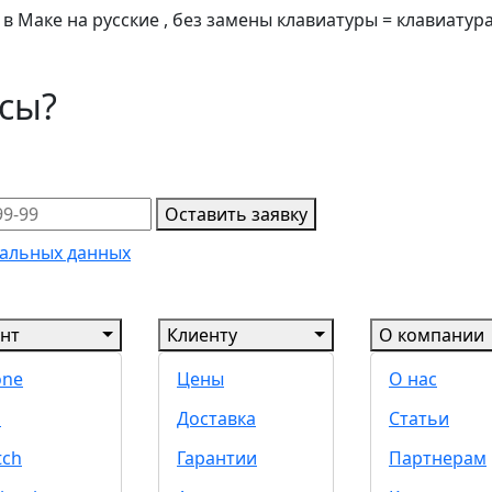
 Маке на русские , без замены клавиатуры = клавиатура
осы?
Оставить заявку
альных данных
нт
Клиенту
О компании
one
Цены
О нас
d
Доставка
Статьи
tch
Гарантии
Партнерам