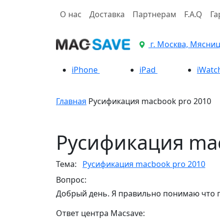
О нас
Доставка
Партнерам
F.A.Q
Га
г. Москва, Мясницк
iPhone
iPad
iWatc
Главная
Русификация macbook pro 2010
Русификация mac
Тема:
Русификация macbook pro 2010
Вопрос:
Добрый день. Я правильно понимаю что пе
Ответ центра Macsave: