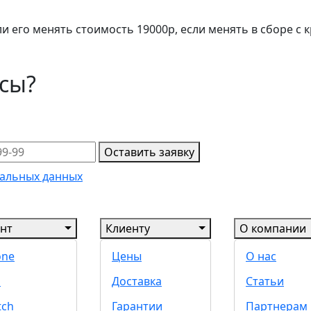
ли его менять стоимость 19000р, если менять в сборе с
осы?
Оставить заявку
альных данных
нт
Клиенту
О компании
one
Цены
О нас
d
Доставка
Статьи
tch
Гарантии
Партнерам