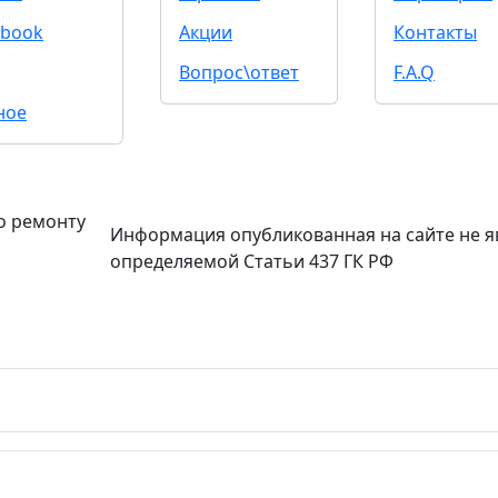
book
Акции
Контакты
Вопрос\ответ
F.A.Q
ное
о ремонту
Информация опубликованная на сайте не я
определяемой Статьи 437 ГК РФ