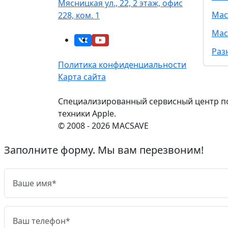
Мясницкая ул., 22, 2 этаж, офис
Mac
228, ком. 1
Mac
Раз
Политика конфиденциальности
Карта сайта
Специализированный сервисный центр п
техники Apple.
© 2008 - 2026 MACSAVE
Заполните форму. Мы вам перезвоним!