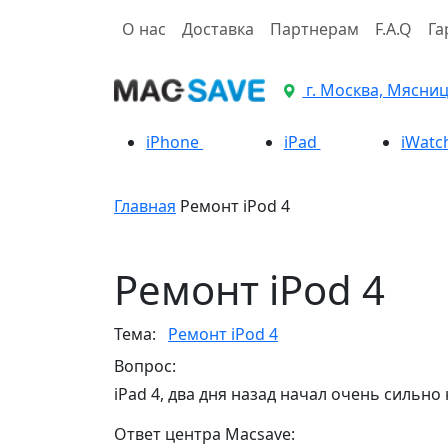
О нас
Доставка
Партнерам
F.A.Q
Га
г. Москва, Мясницк
iPhone
iPad
iWatc
Главная
Ремонт iPod 4
Ремонт iPod 4
Тема:
Ремонт iPod 4
Вопрос:
iPad 4, два дня назад начал очень сильно
Ответ центра Macsave: