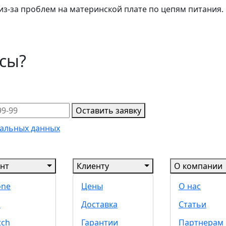
з-за проблем на материнской плате по цепям питания. 
осы?
Оставить заявку
альных данных
нт
Клиенту
О компании
one
Цены
О нас
d
Доставка
Статьи
tch
Гарантии
Партнерам