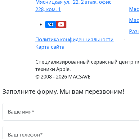
Мясницкая ул., 22, 2 этаж, офис
Mac
228, ком. 1
Mac
Раз
Политика конфиденциальности
Карта сайта
Специализированный сервисный центр п
техники Apple.
© 2008 - 2026 MACSAVE
Заполните форму. Мы вам перезвоним!