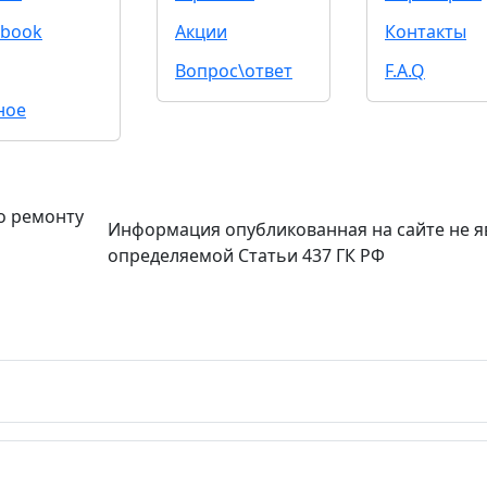
book
Акции
Контакты
Вопрос\ответ
F.A.Q
ное
о ремонту
Информация опубликованная на сайте не я
определяемой Статьи 437 ГК РФ