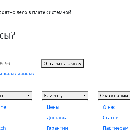
оятно дело в плате системной .
осы?
Оставить заявку
альных данных
нт
Клиенту
О компании
one
Цены
О нас
d
Доставка
Статьи
tch
Гарантии
Партнерам