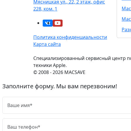
Мясницкая ул., 22, 2 этаж, офис
Mac
228, ком. 1
Mac
Раз
Политика конфиденциальности
Карта сайта
Специализированный сервисный центр п
техники Apple.
© 2008 - 2026 MACSAVE
Заполните форму. Мы вам перезвоним!