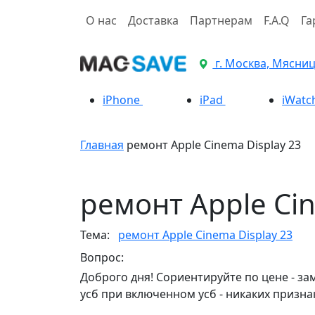
О нас
Доставка
Партнерам
F.A.Q
Га
г. Москва, Мясницк
iPhone
iPad
iWatc
Главная
ремонт Apple Cinema Display 23
ремонт Apple Cin
Тема:
ремонт Apple Cinema Display 23
Вопрос:
Доброго дня! Сориентируйте по цене - за
усб при включенном усб - никаких признако