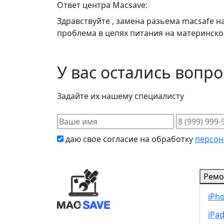
Ответ центра Macsave:
Здравствуйте , замена разьема macsafe н
проблема в цепях питания на материнской
У вас остались вопр
Задайте их нашему специалисту
даю свое согласие на обработку
персон
Ремо
iPh
iPa