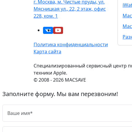
г. Москва, м. Чистые пруды, ул.
iWa
Мясницкая ул., 22, 2 этаж, офис
Mac
228, ком. 1
Mac
Раз
Политика конфиденциальности
Карта сайта
Специализированный сервисный центр п
техники Apple.
© 2008 - 2026 MACSAVE
Заполните форму. Мы вам перезвоним!