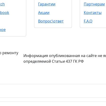
tch
Гарантии
Партнерам
book
Акции
Контакты
Вопрос\ответ
F.A.Q
ное
о ремонту
Информация опубликованная на сайте не я
определяемой Статьи 437 ГК РФ