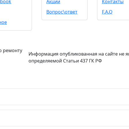
book
Акции
Контакты
Вопрос\ответ
F.A.Q
ное
о ремонту
Информация опубликованная на сайте не я
определяемой Статьи 437 ГК РФ