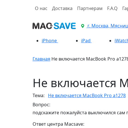
О нас
Доставка
Партнерам
F.A.Q
Га
г. Москва, Мясницк
iPhone
iPad
iWatc
Главная
Не включается MacBook Pro a127
Не включается M
Тема:
Не включается MacBook Pro a1278
Вопрос:
подскажите пожалуйста выключился сам п
Ответ центра Macsave: