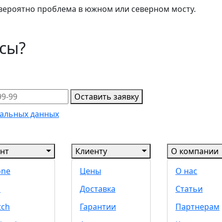
 вероятно проблема в южном или северном мосту.
осы?
Оставить заявку
альных данных
нт
Клиенту
О компании
one
Цены
О нас
d
Доставка
Статьи
tch
Гарантии
Партнерам