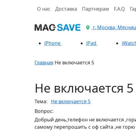
О нас
Доставка
Партнерам
F.A.Q
Га
г. Москва, Мясницк
iPhone
iPad
iWatc
Главная
Не включается 5
Не включается 5
Тема:
Не включается 5
Вопрос:
Добрый день,телефон не включается ,гор
самому перепрошить с оф сайта ,не горю 