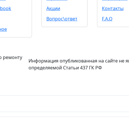
book
Акции
Контакты
Вопрос\ответ
F.A.Q
ное
о ремонту
Информация опубликованная на сайте не я
определяемой Статьи 437 ГК РФ