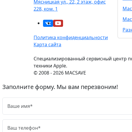
Мясницкая ул., 22, 2 этаж, офис
Mac
228, ком. 1
Mac
Раз
Политика конфиденциальности
Карта сайта
Специализированный сервисный центр п
техники Apple.
© 2008 - 2026 MACSAVE
Заполните форму. Мы вам перезвоним!