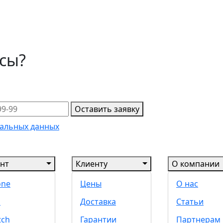
осы?
Оставить заявку
альных данных
нт
Клиенту
О компании
one
Цены
О нас
d
Доставка
Статьи
tch
Гарантии
Партнерам