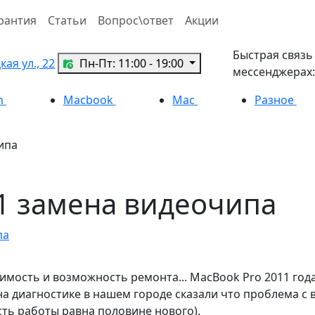
рантия
Статьи
Вопрос\ответ
Акции
Быстрая связь
ая ул., 22
Пн-Пт: 11:00 - 19:00
мессенджерах:
h
Macbook
Mac
Разное
ипа
1 замена видеочипа
па
имость и возможность ремонта... MacBook Pro 2011 года
на диагностике в нашем городе сказали что проблема с 
сть работы равна половине нового).