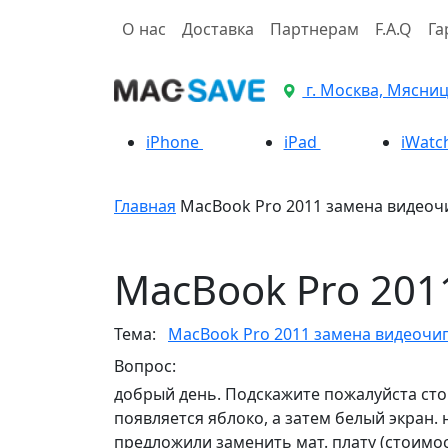
О нас
Доставка
Партнерам
F.A.Q
Га
г. Москва, Мясницк
iPhone
iPad
iWatc
Главная
MacBook Pro 2011 замена видеоч
MacBook Pro 201
Тема:
MacBook Pro 2011 замена видеочи
Вопрос:
добрый день. Подскажите пожалуйста сто
появляется яблоко, а затем белый экран. 
предложили заменить мат. плату (стоимо