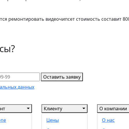
ется ремонтировать видеочипсет стоимость составит 80
осы?
Оставить заявку
альных данных
нт
Клиенту
О компании
one
Цены
О нас