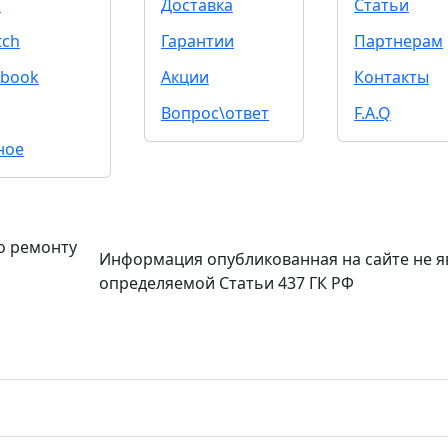
d
Доставка
Статьи
tch
Гарантии
Партнерам
book
Акции
Контакты
Вопрос\ответ
F.A.Q
ное
о ремонту
Информация опубликованная на сайте не я
определяемой Статьи 437 ГК РФ