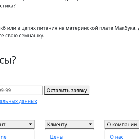
стика?
акб или в цепях питания на материнской плате Макбука. 
те свою семнашку.
осы?
Оставить заявку
альных данных
нт
Клиенту
О компании
one
Цены
О нас