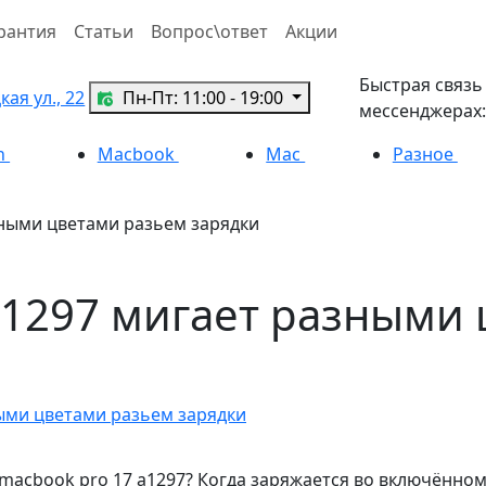
рантия
Статьи
Вопрос\ответ
Акции
Быстрая связь
ая ул., 22
Пн-Пт: 11:00 - 19:00
мессенджерах:
h
Macbook
Mac
Разное
зными цветами разьем зарядки
a1297 мигает разными
ыми цветами разьем зарядки
 macbook pro 17 a1297? Когда заряжается во включённо