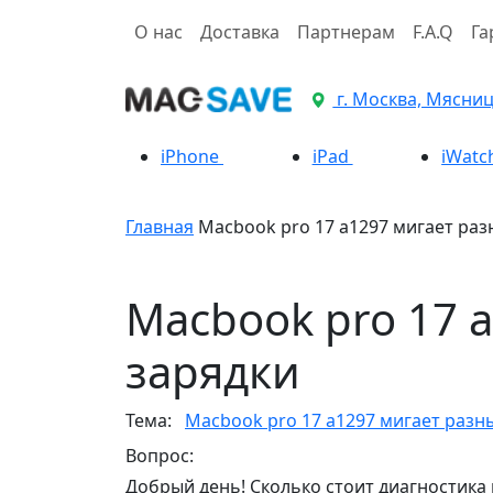
О нас
Доставка
Партнерам
F.A.Q
Га
г. Москва, Мясницк
iPhone
iPad
iWatc
Главная
Macbook pro 17 a1297 мигает ра
Macbook pro 17 
зарядки
Тема:
Macbook pro 17 a1297 мигает разн
Вопрос:
Добрый день! Сколько стоит диагностика