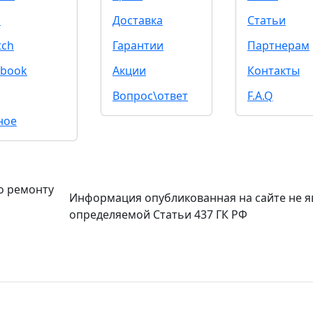
d
Доставка
Статьи
tch
Гарантии
Партнерам
book
Акции
Контакты
Вопрос\ответ
F.A.Q
ное
о ремонту
Информация опубликованная на сайте не я
определяемой Статьи 437 ГК РФ