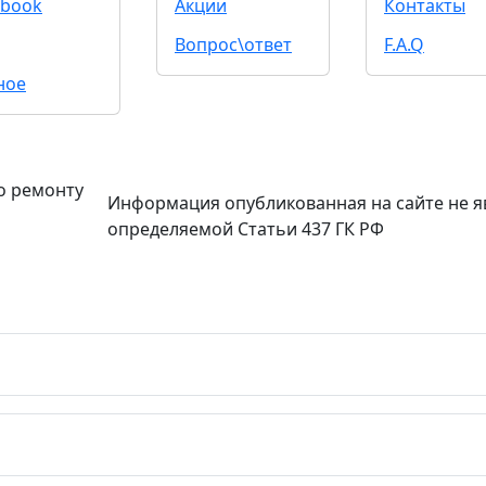
book
Акции
Контакты
Вопрос\ответ
F.A.Q
ное
о ремонту
Информация опубликованная на сайте не я
определяемой Статьи 437 ГК РФ