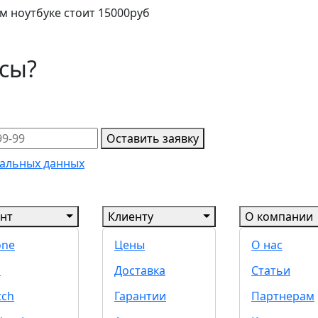
м ноутбуке стоит 15000руб
осы?
Оставить заявку
альных данных
нт
Клиенту
О компании
one
Цены
О нас
d
Доставка
Статьи
tch
Гарантии
Партнерам