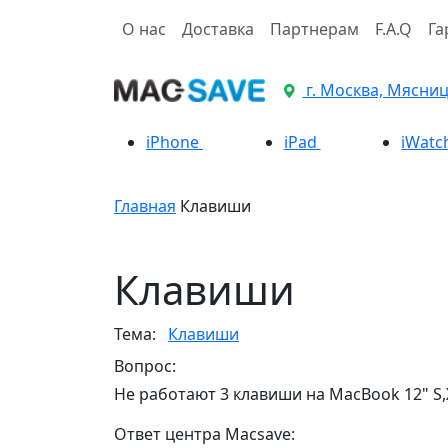
О нас
Доставка
Партнерам
F.A.Q
Га
г. Москва, Мясницк
iPhone
iPad
iWatc
Главная
Клавиши
Клавиши
Тема:
Клавиши
Вопрос:
Не работают 3 клавиши на MacBook 12" S,
Ответ центра Macsave: