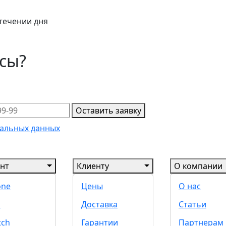
 течении дня
осы?
Оставить заявку
альных данных
нт
Клиенту
О компании
one
Цены
О нас
d
Доставка
Статьи
tch
Гарантии
Партнерам