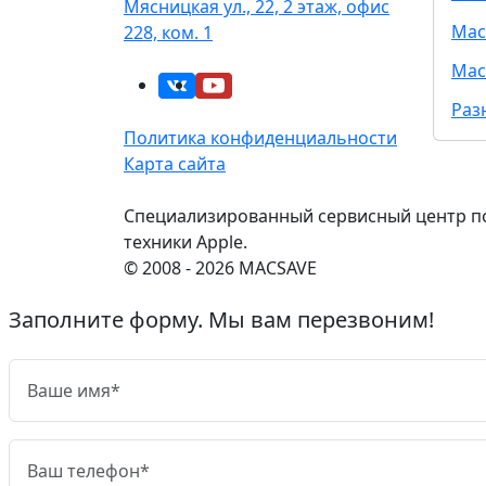
Мясницкая ул., 22, 2 этаж, офис
Mac
228, ком. 1
Mac
Раз
Политика конфиденциальности
Карта сайта
Специализированный сервисный центр п
техники Apple.
© 2008 - 2026 MACSAVE
Заполните форму. Мы вам перезвоним!