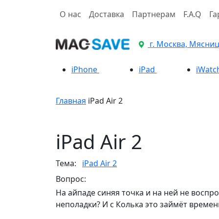
О нас
Доставка
Партнерам
F.A.Q
Га
г. Москва, Мясницк
iPhone
iPad
iWatc
Главная
iPad Air 2
iPad Air 2
Тема:
iPad Air 2
Вопрос:
На айпаде синяя точка и на ней не воспр
неполадки? И с Колька это займёт времен