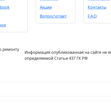
book
Акции
Контакты
Вопрос\ответ
F.A.Q
ное
о ремонту
Информация опубликованная на сайте не я
определяемой Статьи 437 ГК РФ