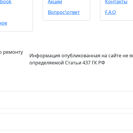
book
Акции
Контакты
Вопрос\ответ
F.A.Q
ное
о ремонту
Информация опубликованная на сайте не я
определяемой Статьи 437 ГК РФ