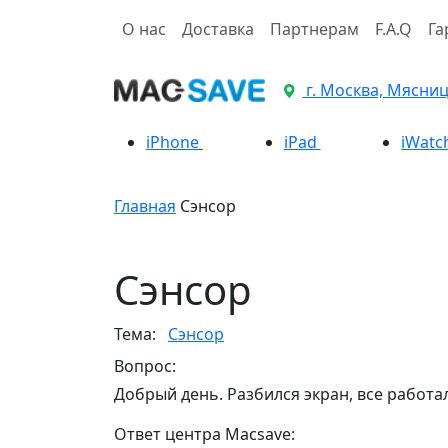
О нас
Доставка
Партнерам
F.A.Q
Га
г. Москва, Мясницк
iPhone
iPad
iWatc
Главная
Cэнсор
Cэнсор
Тема:
Cэнсор
Вопрос:
Добрый день. Разбился экран, все работа
Ответ центра Macsave: