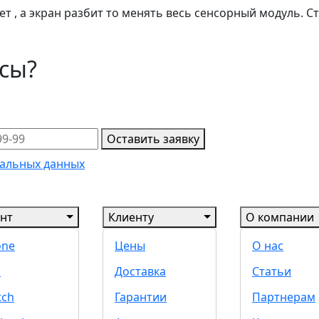
ет , а экран разбит то менять весь сенсорный модуль. 
осы?
Оставить заявку
альных данных
нт
Клиенту
О компании
one
Цены
О нас
d
Доставка
Статьи
tch
Гарантии
Партнерам