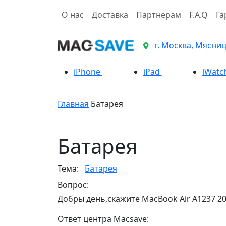
О нас
Доставка
Партнерам
F.A.Q
Га
г. Москва, Мясницк
iPhone
iPad
iWatc
Главная
Батарея
Батарея
Тема:
Батарея
Вопрос:
Добры день,скажите MacBook Air A1237 20
Ответ центра Macsave: