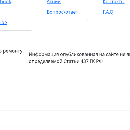
book
Акции
Контакты
Вопрос\ответ
F.A.Q
ное
о ремонту
Информация опубликованная на сайте не я
определяемой Статьи 437 ГК РФ