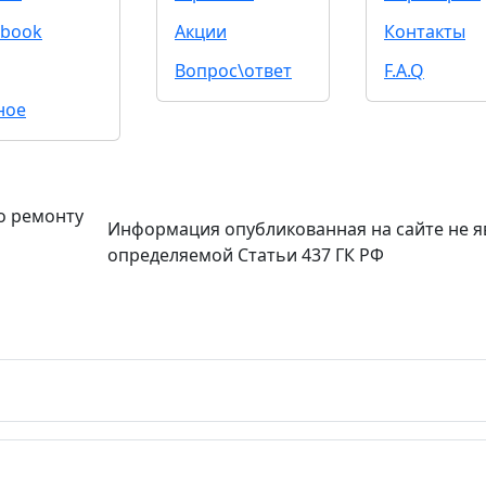
book
Акции
Контакты
Вопрос\ответ
F.A.Q
ное
о ремонту
Информация опубликованная на сайте не я
определяемой Статьи 437 ГК РФ