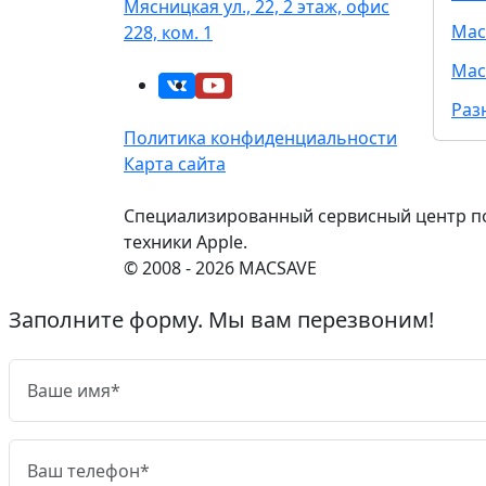
Мясницкая ул., 22, 2 этаж, офис
Mac
228, ком. 1
Mac
Раз
Политика конфиденциальности
Карта сайта
Специализированный сервисный центр п
техники Apple.
© 2008 - 2026 MACSAVE
Заполните форму. Мы вам перезвоним!