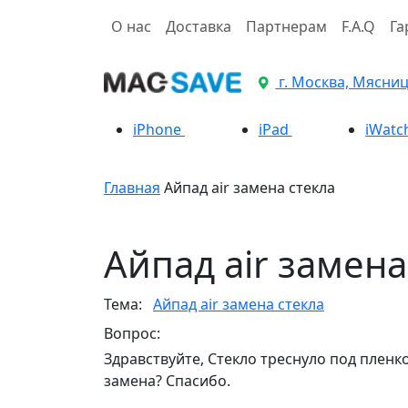
О нас
Доставка
Партнерам
F.A.Q
Га
г. Москва, Мясницк
iPhone
iPad
iWatc
Главная
Айпад air замена стекла
Айпад air замена
Тема:
Айпад air замена стекла
Вопрос:
Здравствуйте, Стекло треснуло под пленко
замена? Спасибо.