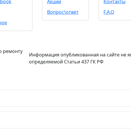
book
Акции
Контакты
Вопрос\ответ
F.A.Q
ное
о ремонту
Информация опубликованная на сайте не я
определяемой Статьи 437 ГК РФ