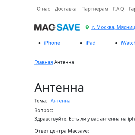
О нас
Доставка
Партнерам
F.A.Q
Га
г. Москва, Мясницк
iPhone
iPad
iWatc
Главная
Антенна
Антенна
Тема:
Антенна
Вопрос:
Здравствуйте. Есть ли у вас антенна на iph
Ответ центра Macsave: