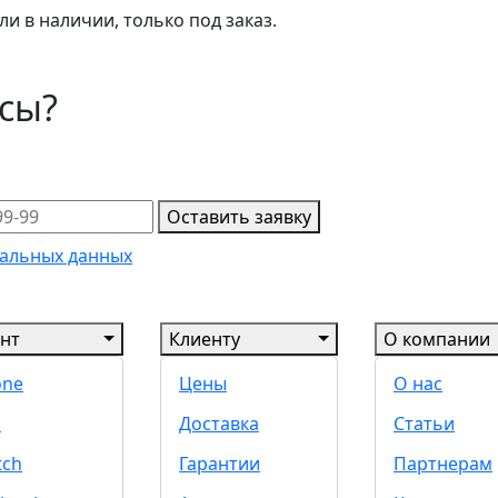
и в наличии, только под заказ.
осы?
Оставить заявку
альных данных
нт
Клиенту
О компании
one
Цены
О нас
d
Доставка
Статьи
tch
Гарантии
Партнерам