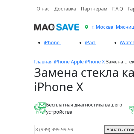
О нас
Доставка
Партнерам
F.A.Q
Га
г. Москва, Мясницк
iPhone
iPad
iWatc
Главная
iPhone
Apple iPhone X
Замена стек
Замена стекла к
iPhone X
Бесплатная диагностика вашего
устройства
Узнать сто