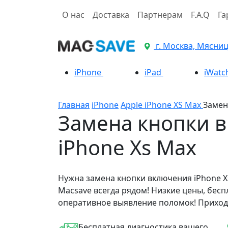
О нас
Доставка
Партнерам
F.A.Q
Га
г. Москва, Мясницк
iPhone
iPad
iWatc
Главная
iPhone
Apple iPhone XS Max
Замен
Замена кнопки 
iPhone Xs Max
Нужна замена кнопки включения iPhone X
Macsave всегда рядом! Низкие цены, бесп
оперативное выявление поломок! Приход
Бесплатная диагностика вашего