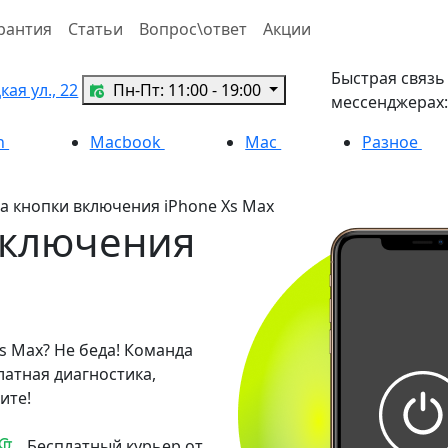
рантия
Статьи
Вопрос\ответ
Акции
Быстрая связь
ая ул., 22
Пн-Пт: 11:00 - 19:00
мессенджерах:
h
Macbook
Mac
Разное
а кнопки включения iPhone Xs Max
включения
s Max? Не беда! Команда
латная диагностика,
ите!
Бесплатный курьер от