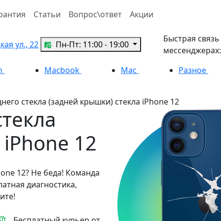
рантия
Статьи
Вопрос\ответ
Акции
Быстрая связь
ая ул., 22
Пн-Пт: 11:00 - 19:00
мессенджерах:
h
Macbook
Mac
Разное
него стекла (задней крышки) стекла iPhone 12
стекла
 iPhone 12
hone 12? Не беда! Команда
латная диагностика,
ите!
Бесплатный курьер от