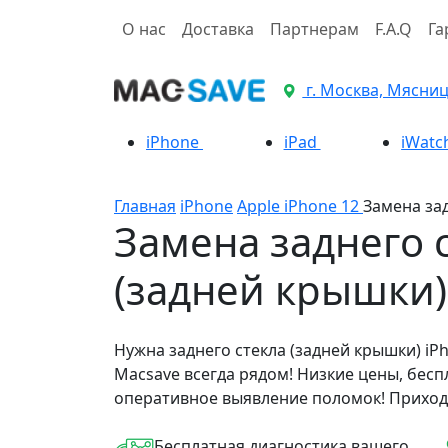
О нас
Доставка
Партнерам
F.A.Q
Га
г. Москва, Мясницк
iPhone
iPad
iWatc
Главная
iPhone
Apple iPhone 12
Замена зад
Замена заднего 
(задней крышки)
Нужна заднего стекла (задней крышки) iP
Macsave всегда рядом! Низкие цены, бесп
оперативное выявление поломок! Приход
Бесплатная диагностика вашего