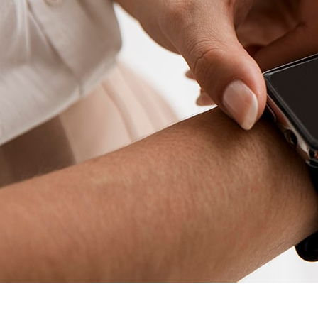
Бесплатный курьер от
30 мин
имость
а 5 минут!
альных данных