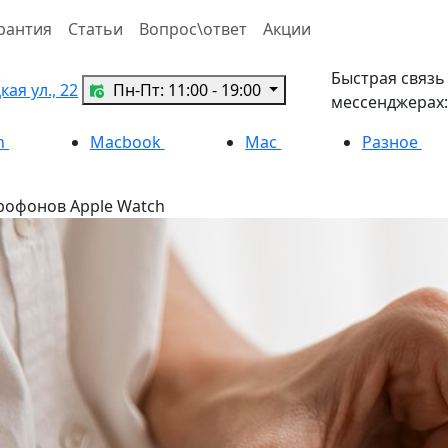
рантия
Статьи
Вопрос\ответ
Акции
Быстрая связь
ая ул., 22
Пн-Пт: 11:00 - 19:00
мессенджерах:
h
Macbook
Mac
Разное
рофонов Apple Watch
рофонов
 и микрофонов Apple
– лучший сервисный центр
, звоните +7(495)255-09-