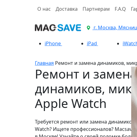
О нас
Доставка
Партнерам
F.A.Q
Га
г. Москва, Мясницк
iPhone
iPad
iWatc
Главная
Ремонт и замена динамиков, мик
Ремонт и замена
динамиков, мик
Apple Watch
Требуется ремонт или замена динамиков
Watch? Ищете профессионалов? Macsave 
в Москве! Узнайте о своей поломке больше