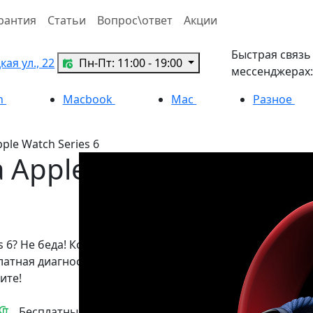
рантия
Статьи
Вопрос\ответ
Акции
Быстрая связь
ая ул., 22
Пн-Пт: 11:00 - 19:00
мессенджерах:
h
Macbook
Mac
Разное
ple Watch Series 6
 Apple
s 6? Не беда! Команда
латная диагностика,
ите!
Бесплатный курьер от