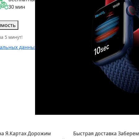
30 мин
имость
а 5 минут!
альных данных
а Я.Картах
Дорожим
Быстрая доставка
Заберем