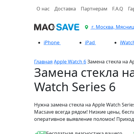
О нас
Доставка
Партнерам
F.A.Q
Га
г. Москва, Мясницк
iPhone
iPad
iWatc
Главная
Apple Watch 6
Замена стекла на Ap
Замена стекла на
Watch Series 6
Нужна замена стекла на Apple Watch Serie
Macsave всегда рядом! Низкие цены, бесп
оперативное выявление поломок! Приход
Бесплатная диагностика вашего