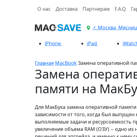
О нас
Доставка
Партнерам
F.A.Q
Га
г. Москва, Мясницк
iPhone
iPad
iWatc
Главная
MacBook
Замена оперативной п
Замена операти
памяти на МакБу
Для МакБука замена оперативной памяти
зависимости от того, когда был выпущен 
выполняемые задачи и ресурсоемкость п
увеличение объема RAM (ОЗУ) − одно из 
решений для апгрейда, и именно к нему 