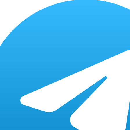
500 P
от 15 мин