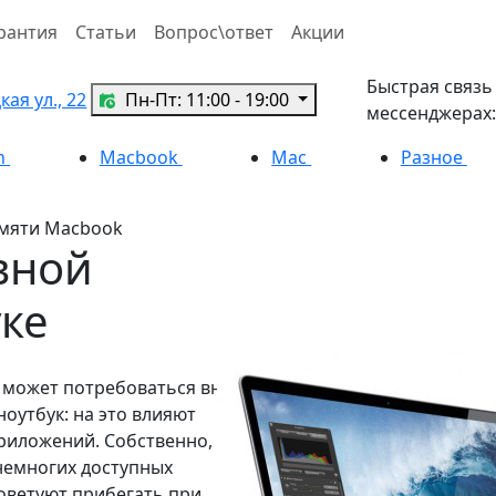
рантия
Статьи
Вопрос\ответ
Акции
Быстрая связь
ая ул., 22
Пн-Пт: 11:00 - 19:00
мессенджерах:
h
Macbook
Mac
Разное
амяти Macbook
вной
ке
 может потребоваться вне
ноутбук: на это влияют
риложений. Собственно,
немногих доступных
советуют прибегать при